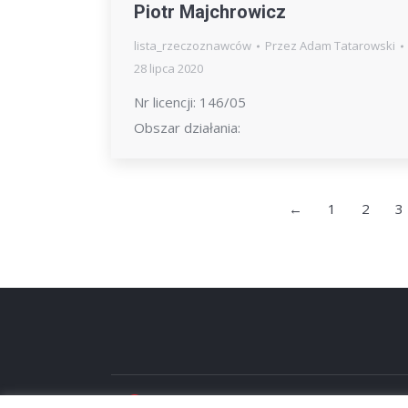
Piotr Majchrowicz
lista_rzeczoznawców
Przez
Adam Tatarowski
28 lipca 2020
Nr licencji: 146/05
Obszar działania:
←
1
2
3