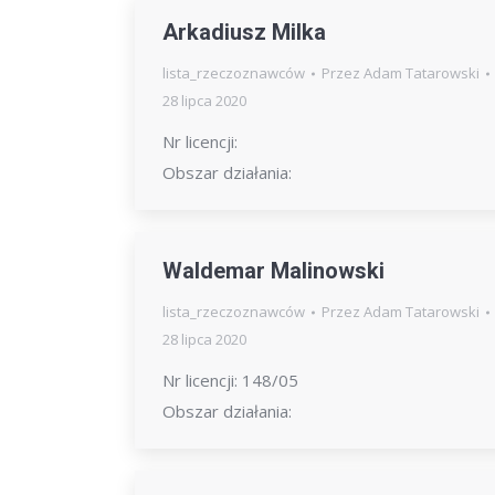
Arkadiusz Milka
lista_rzeczoznawców
Przez
Adam Tatarowski
28 lipca 2020
Nr licencji:
Obszar działania:
Waldemar Malinowski
lista_rzeczoznawców
Przez
Adam Tatarowski
28 lipca 2020
Nr licencji: 148/05
Obszar działania: