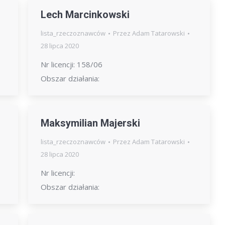
Lech Marcinkowski
lista_rzeczoznawców
Przez
Adam Tatarowski
28 lipca 2020
Nr licencji: 158/06
Obszar działania:
Maksymilian Majerski
lista_rzeczoznawców
Przez
Adam Tatarowski
28 lipca 2020
Nr licencji:
Obszar działania: