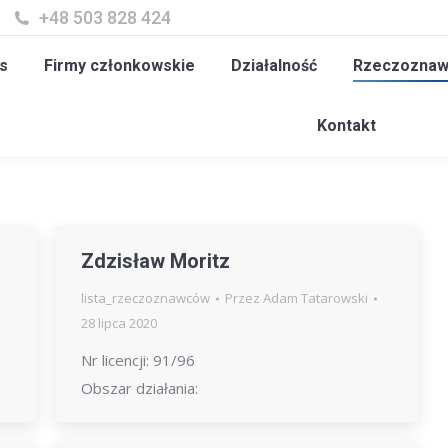
+48 503 828 424
y członkowskie
Działalność
Rzeczoznawcy
Szk
s
Firmy członkowskie
Działalność
Rzeczoznaw
Kontakt
Zdzisław Moritz
lista_rzeczoznawców
Przez
Adam Tatarowski
28 lipca 2020
Nr licencji: 91/96
Obszar działania: