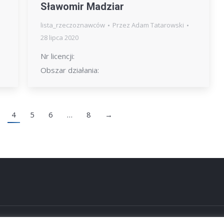
Sławomir Madziar
lista_rzeczoznawców
Przez
Adam Tatarowski
28 lipca 2020
Nr licencji:
Obszar działania:
4
5
6
…
8
→