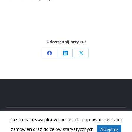
Udostępnij artykuł
Share
Share
Share
on
on
on
Facebook
LinkedIn
X
Ta strona używa plików cookies dla poprawnej realizacji
zamówień oraz do celów statystycznych.
Akceptuję