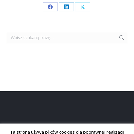
Share
Share
Share
on
on
on
Facebook
LinkedIn
X
Szukaj:
Ta strona używa plików cookies dla poprawnej realizacji