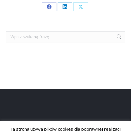
Share
Share
Share
on
on
on
Facebook
LinkedIn
X
Szukaj:
Ta strona używa plików cookies dla poprawnej realizacji