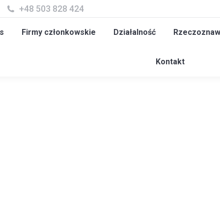
+48 503 828 424
y członkowskie
Działalność
Rzeczoznawcy
Szk
s
Firmy członkowskie
Działalność
Rzeczoznaw
Kontakt