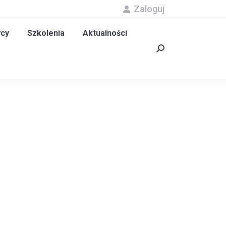
Zaloguj
olenia
Aktualności
Kontakt
Szukaj:
cy
Szkolenia
Aktualności
Szukaj: