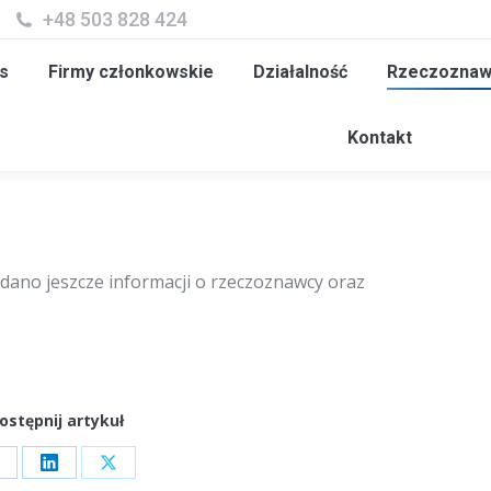
+48 503 828 424
y członkowskie
Działalność
Rzeczoznawcy
Szk
s
Firmy członkowskie
Działalność
Rzeczoznaw
Kontakt
dano jeszcze informacji o rzeczoznawcy oraz
ostępnij artykuł
hare
Share
Share