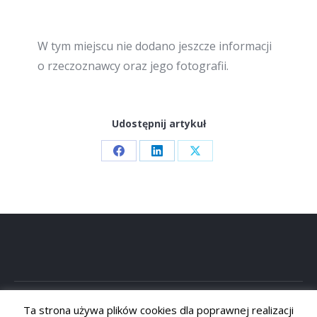
W tym miejscu nie dodano jeszcze informacji
o rzeczoznawcy oraz jego fotografii.
Udostępnij artykuł
Share
Share
Share
on
on
on
Facebook
LinkedIn
X
Ta strona używa plików cookies dla poprawnej realizacji