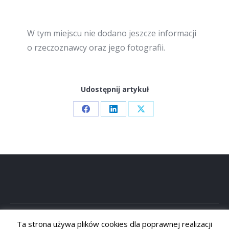
W tym miejscu nie dodano jeszcze informacji
o rzeczoznawcy oraz jego fotografii.
Udostępnij artykuł
Share
Share
Share
on
on
on
Facebook
LinkedIn
X
Ta strona używa plików cookies dla poprawnej realizacji