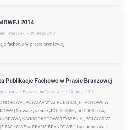
RMOWEJ 2014
am Tatarowski
20 lutego 2013
je fachowe w prasie branżowej
a Publikacje Fachowe w Prasie Branżowej
yróżnienia
Przez
Adam Tatarowski
20 lutego 2013
NOROWA „POLALARM” za PUBLIKACJE FACHOWE w
ŻOWEJ Stowarzyszenie „POLALARM”, od 2003 roku,
HONOROWĄ NAGRODĘ STOWARZYSZENIA „POLALARM”
JE FACHOWE w PRASIE BRANŻOWEJ”, by uhonorować