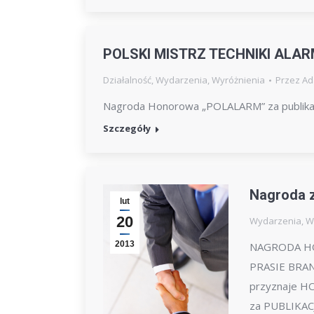
POLSKI MISTRZ TECHNIKI ALA
Działalność
,
Wydarzenia
,
Wyróżnienia
Przez
Ad
Nagroda Honorowa „POLALARM” za publikac
Szczegóły
Nagroda z
lut
20
Wydarzenia
,
W
2013
NAGRODA HO
PRASIE BRAN
przyznaje 
za PUBLIKAC