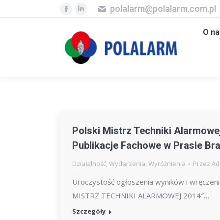
polalarm@polalarm.com.pl
O nas
Firm
Facebook
Linkedin
page
page
O na
opens
opens
in
in
new
new
window
window
Polski Mistrz Techniki Alarmo
Publikacje Fachowe w Prasie Br
Działalność
,
Wydarzenia
,
Wyróżnienia
Przez
Ad
Uroczystość ogłoszenia wyników i wręczen
MISTRZ TECHNIKI ALARMOWEJ 2014″…
Szczegóły