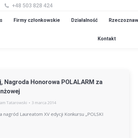
+48 503 828 424
y członkowskie
Działalność
Rzeczoznawcy
Szk
s
Firmy członkowskie
Działalność
Rzeczoznaw
Kontakt
wej, Nagroda Honorowa POLALARM za
anżowej
am Tatarowski
3 marca 2014
ia nagród Laureatom XV edycji Konkursu „POLSKI