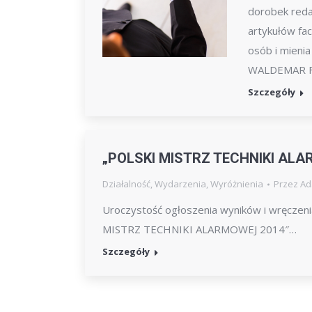
dorobek reda
artykułów fac
osób i mieni
WALDEMAR FI
Szczegóły
„POLSKI MISTRZ TECHNIKI ALA
Działalność
,
Wydarzenia
,
Wyróżnienia
Przez
Ad
Uroczystość ogłoszenia wyników i wręczen
MISTRZ TECHNIKI ALARMOWEJ 2014″…
Szczegóły