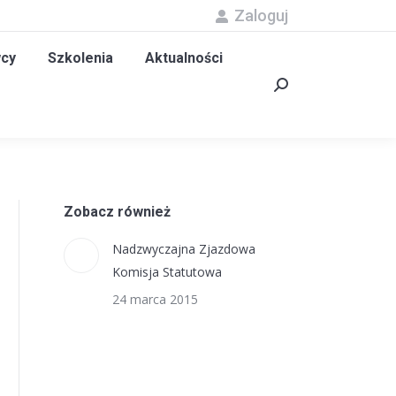
Zaloguj
olenia
Aktualności
Kontakt
Szukaj:
cy
Szkolenia
Aktualności
Szukaj:
Zobacz również
Nadzwyczajna Zjazdowa
Komisja Statutowa
24 marca 2015