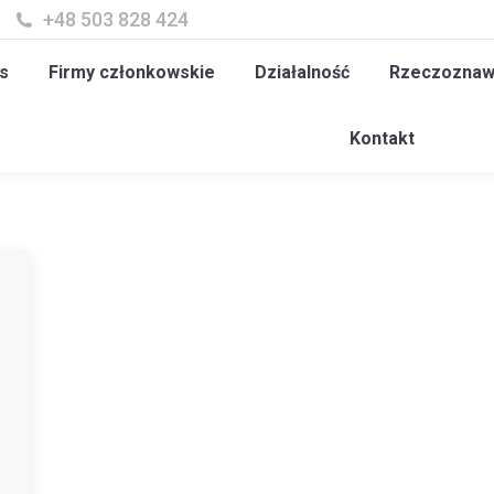
+48 503 828 424
y członkowskie
Działalność
Rzeczoznawcy
Szk
s
Firmy członkowskie
Działalność
Rzeczoznaw
Kontakt