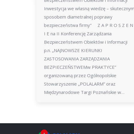
Bezpieczeństwem Obiektów i Informacji
Inwestycja we własną wiedzę – skuteczny
sposobem diametralnej poprawy
bezpieczeństwa firmy” Z A P R O S Z E N
I E na II Konferencję Zarządzania
Bezpieczeństwem Obiektów i Informacji
p.n. „NAJNOWSZE KIERUNKI
ZASTOSOWANIA ZARZĄDZANIA
BEZPIECZEŃSTWEMw PRAKTYCE”
organizowaną przez Ogólnopolskie
Stowarzyszenie „POLALARM” oraz
Międzynarodowe Targi Poznańskie w…