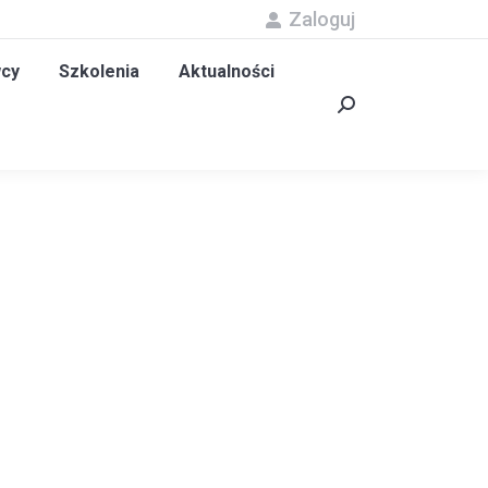
Zaloguj
olenia
Aktualności
Kontakt
Szukaj:
cy
Szkolenia
Aktualności
Szukaj: